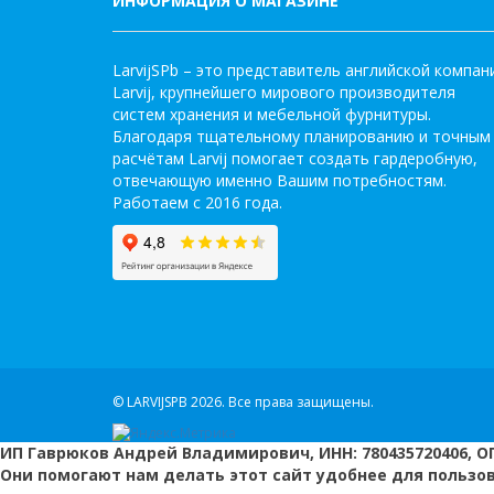
ИНФОРМАЦИЯ О МАГАЗИНЕ
LarvijSPb – это представитель английской компан
Larvij, крупнейшего мирового производителя
систем хранения и мебельной фурнитуры.
Благодаря тщательному планированию и точным
расчётам Larvij помогает создать гардеробную,
отвечающую именно Вашим потребностям.
Работаем с 2016 года.
© LARVIJSPB 2026.
Все права защищены.
ИП Гаврюков Андрей Владимирович, ИНН: 780435720406, ОГ
Они помогают нам делать этот сайт удобнее для пользо