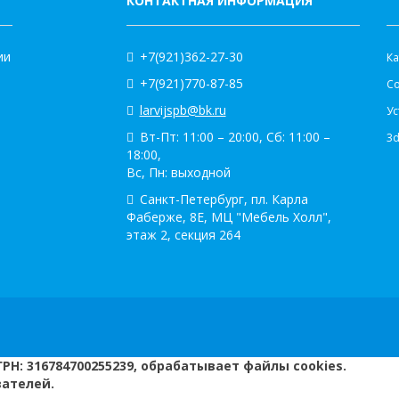
КОНТАКТНАЯ ИНФОРМАЦИЯ
К
ии
+7(921)362-27-30
Ка
+7(921)770-87-85
С
larvijspb@bk.ru
Ус
Вт-Пт: 11:00 – 20:00, Сб: 11:00 –
3
18:00,
Вс, Пн: выходной
Санкт-Петербург, пл. Карла
Фаберже, 8Е, МЦ "Мебель Холл",
этаж 2, секция 264
РН: 316784700255239, обрабатывает файлы cookies.
вателей.