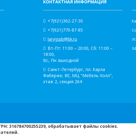
КОНТАКТНАЯ ИНФОРМАЦИЯ
К
+7(921)362-27-30
Ка
+7(921)770-87-85
С
larvijspb@bk.ru
Ус
Вт-Пт: 11:00 – 20:00, Сб: 11:00 –
3
18:00,
Вс, Пн: выходной
Санкт-Петербург, пл. Карла
Фаберже, 8Е, МЦ "Мебель Холл",
этаж 2, секция 264
РН: 316784700255239, обрабатывает файлы cookies.
вателей.