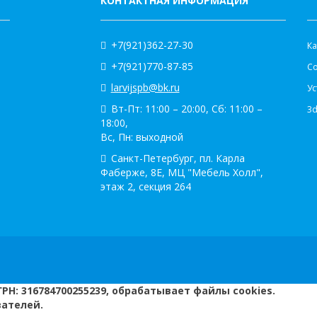
КОНТАКТНАЯ ИНФОРМАЦИЯ
К
+7(921)362-27-30
Ка
+7(921)770-87-85
С
larvijspb@bk.ru
Ус
Вт-Пт: 11:00 – 20:00, Сб: 11:00 –
3
18:00,
Вс, Пн: выходной
Санкт-Петербург, пл. Карла
Фаберже, 8Е, МЦ "Мебель Холл",
этаж 2, секция 264
РН: 316784700255239, обрабатывает файлы cookies.
вателей.