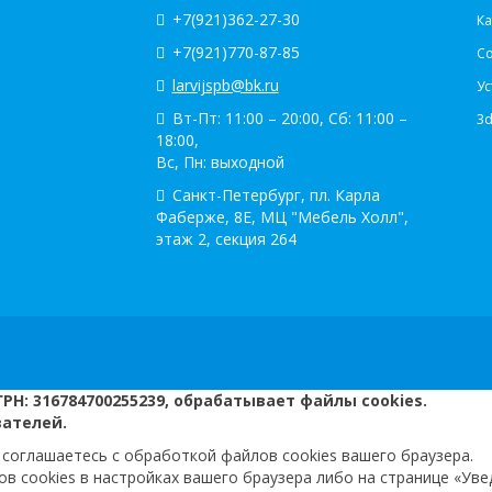
+7(921)362-27-30
Ка
+7(921)770-87-85
С
larvijspb@bk.ru
Ус
Вт-Пт: 11:00 – 20:00, Сб: 11:00 –
3
18:00,
Вс, Пн: выходной
Санкт-Петербург, пл. Карла
Фаберже, 8Е, МЦ "Мебель Холл",
этаж 2, секция 264
РН: 316784700255239, обрабатывает файлы cookies.
вателей.
 вы соглашаетесь с обработкой файлов cookies вашего браузера.
 cookies в настройках вашего браузера либо на странице «Уве