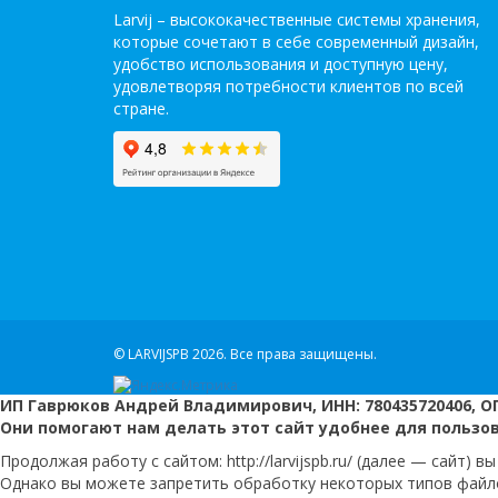
Larvij – высококачественные системы хранения,
которые сочетают в себе современный дизайн,
удобство использования и доступную цену,
удовлетворяя потребности клиентов по всей
стране.
© LARVIJSPB 2026.
Все права защищены.
ИП Гаврюков Андрей Владимирович, ИНН: 780435720406, ОГ
Они помогают нам делать этот сайт удобнее для пользо
Продолжая работу с сайтом: http://larvijspb.ru/ (далее — сайт)
Однако вы можете запретить обработку некоторых типов файлов